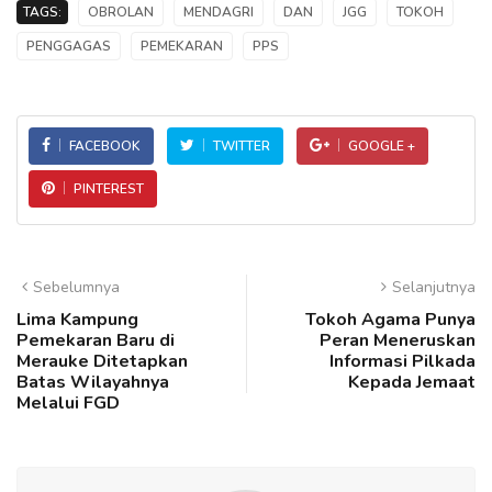
TAGS:
OBROLAN
MENDAGRI
DAN
JGG
TOKOH
PENGGAGAS
PEMEKARAN
PPS
FACEBOOK
TWITTER
GOOGLE +
PINTEREST
Sebelumnya
Selanjutnya
Lima Kampung
Tokoh Agama Punya
Pemekaran Baru di
Peran Meneruskan
Merauke Ditetapkan
Informasi Pilkada
Batas Wilayahnya
Kepada Jemaat
Melalui FGD