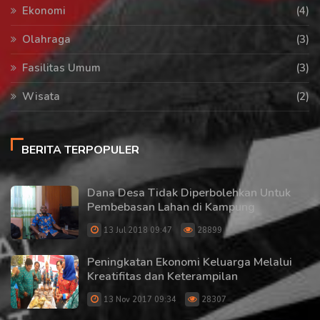
Ekonomi
(4)
Olahraga
(3)
Fasilitas Umum
(3)
Wisata
(2)
BERITA TERPOPULER
Dana Desa Tidak Diperbolehkan Untuk
Pembebasan Lahan di Kampung
13 Jul 2018 09:47
28899
Peningkatan Ekonomi Keluarga Melalui
Kreatifitas dan Keterampilan
13 Nov 2017 09:34
28307