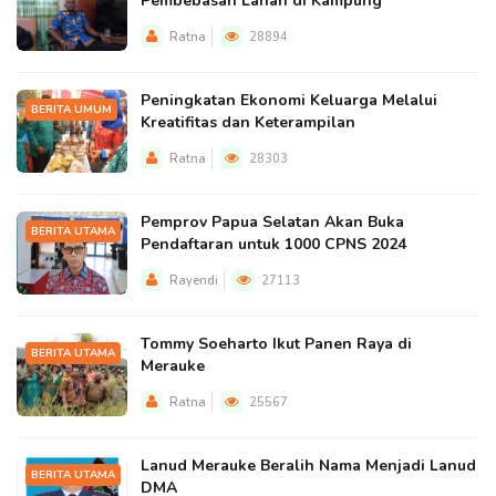
Pembebasan Lahan di Kampung
Ratna
28894
Peningkatan Ekonomi Keluarga Melalui
BERITA UMUM
Kreatifitas dan Keterampilan
Ratna
28303
Pemprov Papua Selatan Akan Buka
BERITA UTAMA
Pendaftaran untuk 1000 CPNS 2024
Rayendi
27113
Tommy Soeharto Ikut Panen Raya di
BERITA UTAMA
Merauke
Ratna
25567
Lanud Merauke Beralih Nama Menjadi Lanud
BERITA UTAMA
DMA