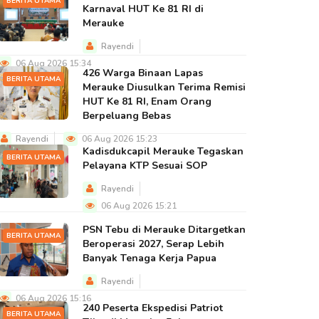
BERITA UTAMA
Karnaval HUT Ke 81 RI di
Merauke
Rayendi
06 Aug 2026 15:34
426 Warga Binaan Lapas
BERITA UTAMA
Merauke Diusulkan Terima Remisi
HUT Ke 81 RI, Enam Orang
Berpeluang Bebas
Rayendi
06 Aug 2026 15:23
Kadisdukcapil Merauke Tegaskan
BERITA UTAMA
Pelayana KTP Sesuai SOP
Rayendi
06 Aug 2026 15:21
PSN Tebu di Merauke Ditargetkan
BERITA UTAMA
Beroperasi 2027, Serap Lebih
Banyak Tenaga Kerja Papua
Rayendi
06 Aug 2026 15:16
240 Peserta Ekspedisi Patriot
BERITA UTAMA