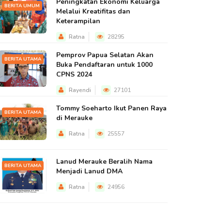
Peningkatan Ekonomi Keluarga
BERITA UMUM
Melalui Kreatifitas dan
Keterampilan
Ratna
28295
Pemprov Papua Selatan Akan
BERITA UTAMA
Buka Pendaftaran untuk 1000
CPNS 2024
Rayendi
27101
Tommy Soeharto Ikut Panen Raya
BERITA UTAMA
di Merauke
Ratna
25557
Lanud Merauke Beralih Nama
BERITA UTAMA
Menjadi Lanud DMA
Ratna
24956