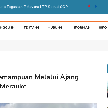
auke Tegaskan Pelayana KTP Sesuai SOP
NGGU INI
TENTANG
HUBUNGI
INFORMASI
INFO
Kemampuan Melalui Ajang
 Merauke