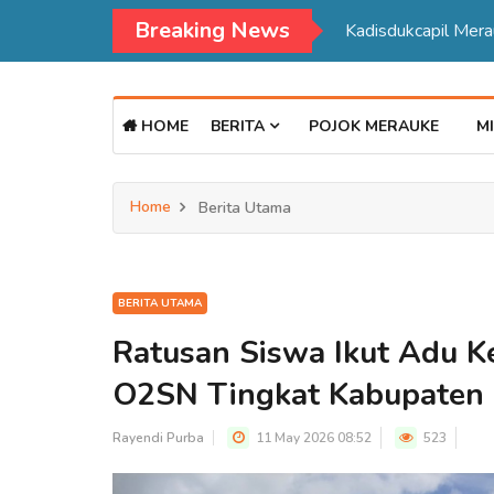
Breaking News
Kadisdukcapil Mer
HOME
BERITA
POJOK MERAUKE
MI
Home
Berita Utama
BERITA UTAMA
Ratusan Siswa Ikut Adu 
O2SN Tingkat Kabupaten
Rayendi Purba
11 May 2026 08:52
523