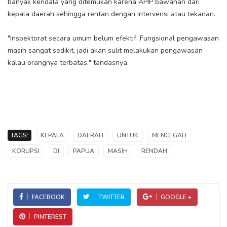
banyak kendala yang ditemukan karena APIP bawahan dari
kepala daerah sehingga rentan dengan intervensi atau tekanan.
"Inspektorat secara umum belum efektif. Fungsional pengawasan
masih sangat sedikit, jadi akan sulit melakukan pengawasan
kalau orangnya terbatas," tandasnya.
TAGS:
KEPALA
DAERAH
UNTUK
MENCEGAH
KORUPSI
DI
PAPUA
MASIH
RENDAH
FACEBOOK
TWITTER
GOOGLE +
PINTEREST