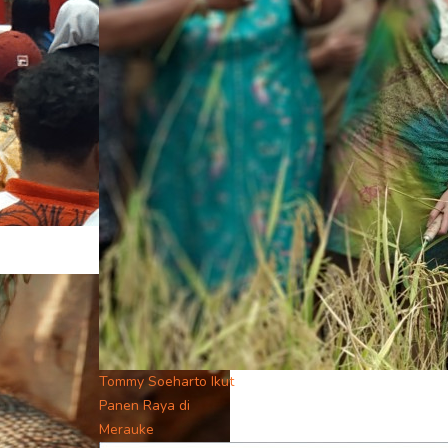
Tommy Soeharto Ikut
Panen Raya di
Merauke