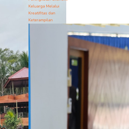
Keluarga Melalui
Kreatifitas dan
Keterampilan