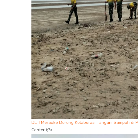
DLH Merauke Dorong Kolaborasi Tangani Sampah di P
Content;?>