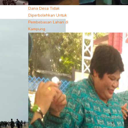
Dana Desa Tidak
Diperbolehkan Untuk
Pembebasan Lahan di
Kampung