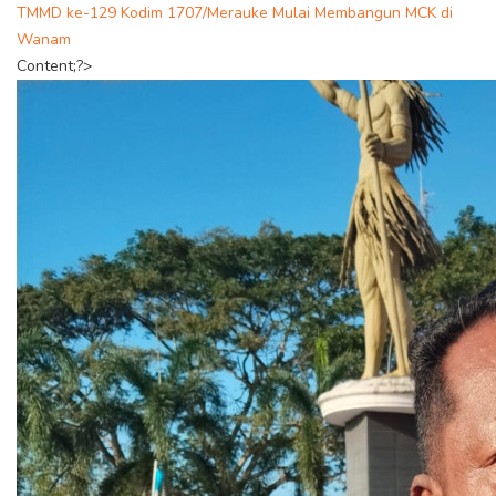
TMMD ke-129 Kodim 1707/Merauke Mulai Membangun MCK di
Wanam
Content;?>