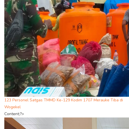
123 Personel Satgas TMMD Ke-129 Kodim 1707 Merauke Tiba di
Wogekel
Content;?>