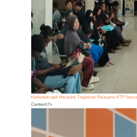
Kadisdukcapil Merauke Tegaskan Pelayana KTP Sesu
Content;?>