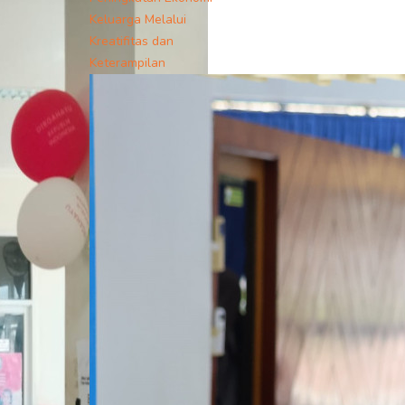
Keluarga Melalui
Kreatifitas dan
Keterampilan