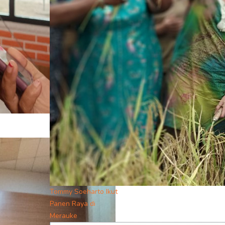
Tommy Soeharto Ikut
Panen Raya di
Merauke