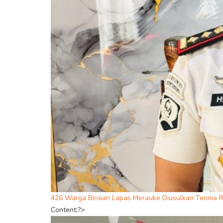
426 Warga Binaan Lapas Merauke Diusulkan Terima R
Content;?>