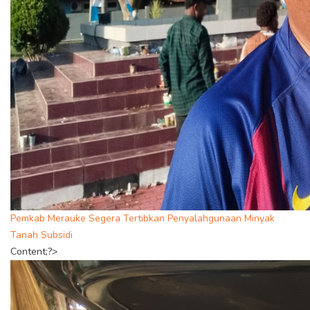
Pemkab Merauke Segera Tertibkan Penyalahgunaan Minyak
Tanah Subsidi
Content;?>