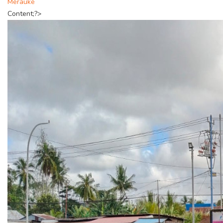
Merauke
Content;?>