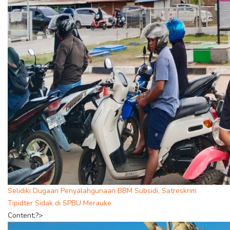
Selidiki Dugaan Penyalahgunaan BBM Subsidi, Satreskrim
Tipidter Sidak di SPBU Merauke
Content;?>