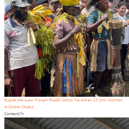
Bupati Merauke Yoseph Bladib Gebze Serahkan 23 Unit Alsintan
di Distrik Okaba
Content;?>