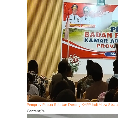
Pemprov Papua Selatan Dorong KAPP Jadi Mitra Str
Content;?>