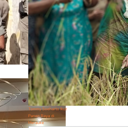
Tommy Soeharto Ikut
Panen Raya di
Merauke