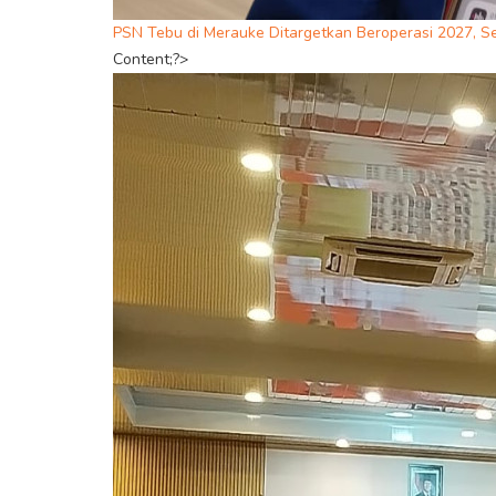
PSN Tebu di Merauke Ditargetkan Beroperasi 2027, S
Content;?>