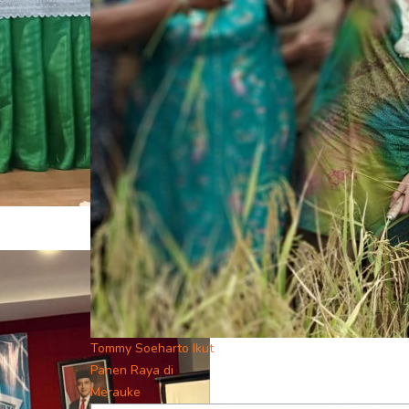
Tommy Soeharto Ikut
Panen Raya di
Merauke