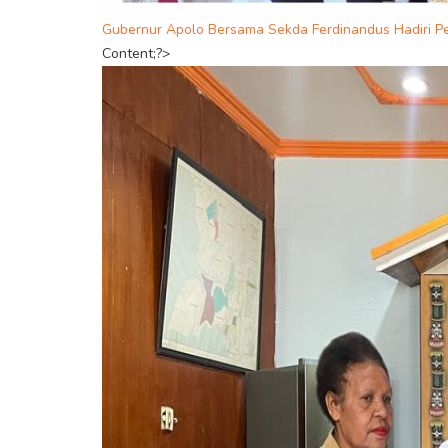
Gubernur Apolo Bersama Sekda Ferdinandus Hadiri P
Content;?>