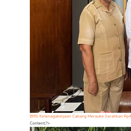
BPJS Ketenagakerjaan Cabang Merauke Serahkan Rp42
Content;?>