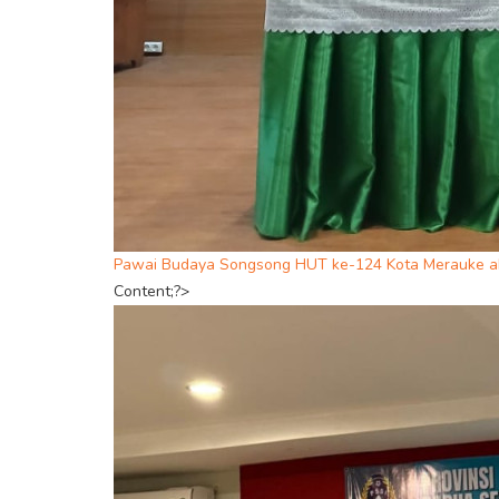
Pawai Budaya Songsong HUT ke-124 Kota Merauke ak
Content;?>