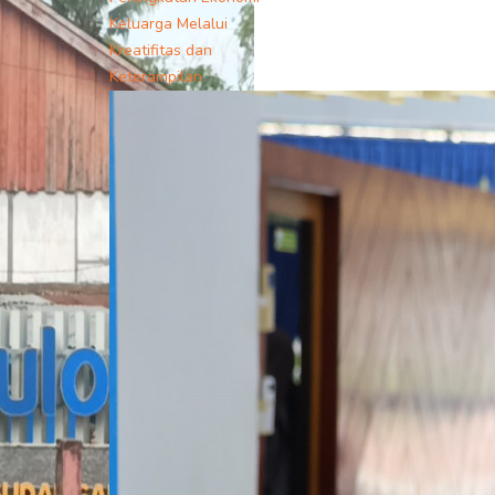
Keluarga Melalui
Kreatifitas dan
Keterampilan