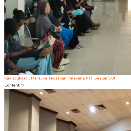
Kadisdukcapil Merauke Tegaskan Pelayana KTP Sesuai SOP
Content;?>