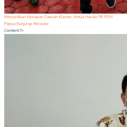
Memastikan Kesiapan Daerah Klaster, Ketua Harian PB PON
Papua Kunjungi Merauke
Content;?>