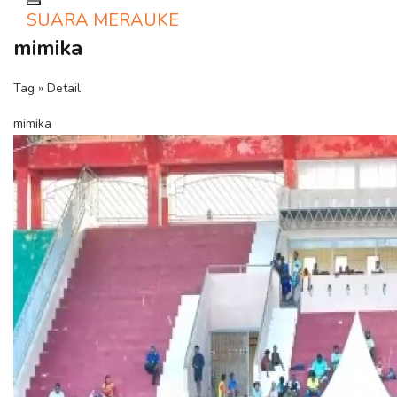
Toggle navigation
SUARA MERAUKE
mimika
Tag » Detail
mimika