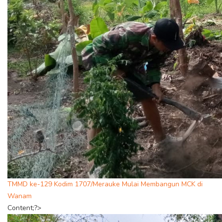
TMMD ke-129 Kodim 1707/Merauke Mulai Membangun MCK di
Wanam
Content;?>