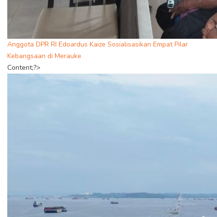
Anggota DPR RI Edoardus Kaize Sosialisasikan Empat Pilar
Kebangsaan di Merauke
Content;?>