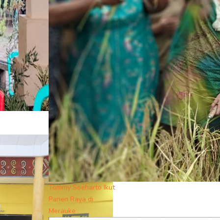
Tommy Soeharto Ikut
Panen Raya di
Merauke