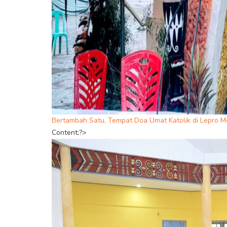
Bertambah Satu, Tempat Doa Umat Katolik di Lepro M
Content;?>