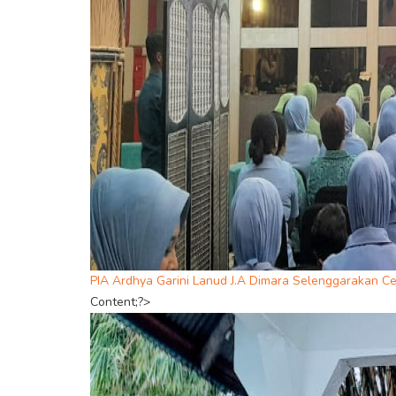
PIA Ardhya Garini Lanud J.A Dimara Selenggarakan 
Content;?>