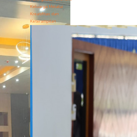
Keluarga Melalui
Kreatifitas dan
Keterampilan