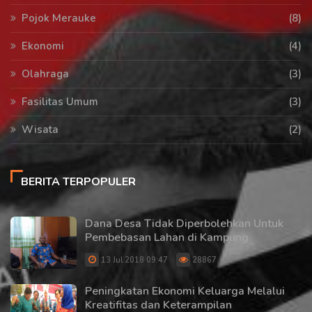
Pojok Merauke
(8)
Ekonomi
(4)
Olahraga
(3)
Fasilitas Umum
(3)
Wisata
(2)
BERITA TERPOPULER
Dana Desa Tidak Diperbolehkan Untuk
Pembebasan Lahan di Kampung
13 Jul 2018 09:47
28867
Peningkatan Ekonomi Keluarga Melalui
Kreatifitas dan Keterampilan