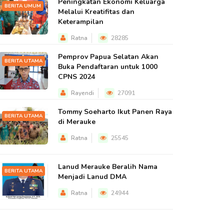
Peningkatan Ekonomi Keluarga
BERITA UMUM
Melalui Kreatifitas dan
Keterampilan
Ratna
28285
Pemprov Papua Selatan Akan
BERITA UTAMA
Buka Pendaftaran untuk 1000
CPNS 2024
Rayendi
27091
Tommy Soeharto Ikut Panen Raya
BERITA UTAMA
di Merauke
Ratna
25545
Lanud Merauke Beralih Nama
BERITA UTAMA
Menjadi Lanud DMA
Ratna
24944