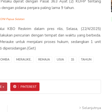
 Pelaku dijerat dengan Pasal 363 Ayat (2) KUHP tentang
dengan pidana penjara paling lama 9 tahun.
KONI Papua Selatan
i KBO Reskrim dalam pres rilis, Selasa, (22/4/2025)
akukan pencurian dengan tempat dan waktu yang berbeda.
 Merauke untuk menjalani proses hukum, sedangkan 1 unit
i dipersidangan.(Get)
DOMBA
MERAUKE,
REMAJA
USIA
15
TAHUN
E +
PINTEREST
Selanjutnya