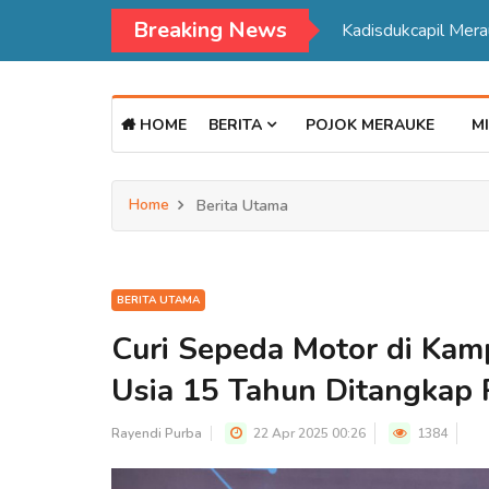
Breaking News
Kadisdukcapil Mer
HOME
BERITA
POJOK MERAUKE
MI
Home
Berita Utama
BERITA UTAMA
Curi Sepeda Motor di Ka
Usia 15 Tahun Ditangkap P
Rayendi Purba
22 Apr 2025 00:26
1384