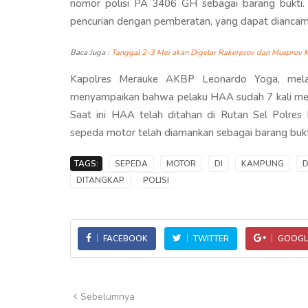
nomor polisi PA 3406 GH sebagai barang bukti.
pencurian dengan pemberatan, yang dapat diancam 
Baca Juga :
Tanggal 2-3 Mei akan Digelar Rakerprov dan Musprov 
Kapolres Merauke AKBP Leonardo Yoga, melalu
menyampaikan bahwa pelaku HAA sudah 7 kali mel
Saat ini HAA telah ditahan di Rutan Sel Polres
sepeda motor telah diamankan sebagai barang bukt
TAGS:
SEPEDA
MOTOR
DI
KAMPUNG
DITANGKAP
POLISI
FACEBOOK
TWITTER
GOOGL
Sebelumnya