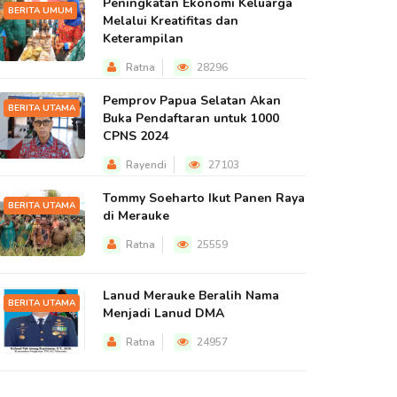
Peningkatan Ekonomi Keluarga
BERITA UMUM
Melalui Kreatifitas dan
Keterampilan
Ratna
28296
Pemprov Papua Selatan Akan
BERITA UTAMA
Buka Pendaftaran untuk 1000
CPNS 2024
Rayendi
27103
Tommy Soeharto Ikut Panen Raya
BERITA UTAMA
di Merauke
Ratna
25559
Lanud Merauke Beralih Nama
BERITA UTAMA
Menjadi Lanud DMA
Ratna
24957