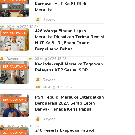
BERITA UTAMA
Karnaval HUT Ke 81 RI di
Merauke
Rayendi
06 Aug 2026 15:34
426 Warga Binaan Lapas
BERITA UTAMA
Merauke Diusulkan Terima Remisi
HUT Ke 81 RI, Enam Orang
Berpeluang Bebas
Rayendi
06 Aug 2026 15:23
Kadisdukcapil Merauke Tegaskan
BERITA UTAMA
Pelayana KTP Sesuai SOP
Rayendi
06 Aug 2026 15:21
PSN Tebu di Merauke Ditargetkan
BERITA UTAMA
Beroperasi 2027, Serap Lebih
Banyak Tenaga Kerja Papua
Rayendi
06 Aug 2026 15:16
240 Peserta Ekspedisi Patriot
BERITA UTAMA