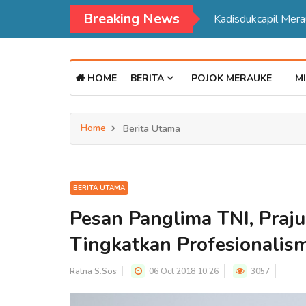
Breaking News
Kadisdukcapil Mer
HOME
BERITA
POJOK MERAUKE
MI
Home
Berita Utama
BERITA UTAMA
Pesan Panglima TNI, Praju
Tingkatkan Profesionali
Ratna S.Sos
06 Oct 2018 10:26
3057