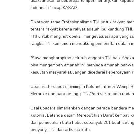
dilaksanakan di beberapa tempat menunjukan kepada
Indonesia," ucap KASAD.
Dikatakan tema Profesionalisme TNI untuk rakyat, me
tentara rakyat karena rakyat adalah ibu kandung TNI.
TNI untuk menginstropeksi, mengevaluasi apa yang s
rangka TNI komitmen mendukung pemerintah dalam 
"Saya mengharapkan seluruh anggota TNI baik Angk
bisa mengemban amanah ini, manjaga amanah bahwa 
kesulitan masyarakat. Jangan dicederai kepercayaan r
Upacara tersebut dipimimpin Kolonel Infantri Wempi R
Merauke dan para petinggi TNI/Polri serta tamu unda
Usai upacara dimeriahkan dengan parade bendera mer
Kolonial Belanda dalam Merebut Irian Barat kembali ke
dan pemecahan bata hebel sebanyak 251 buah setingg
penyanyi TNI dan artis ibu kota.