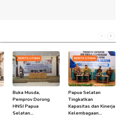
BERITA UTAMA
BERITA UTAMA
Buka Musda,
Papua Selatan
B
Pemprov Dorong
Tingkatkan
H
HNSI Papua
Kapasitas dan Kinerja
S
Selatan…
Kelembagaan…
P
08 Aug 2026 18:01
08 Aug 2026 18:01