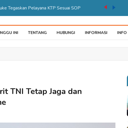
auke Tegaskan Pelayana KTP Sesuai SOP
NGGU INI
TENTANG
HUBUNGI
INFORMASI
INFO
rit TNI Tetap Jaga dan
sme