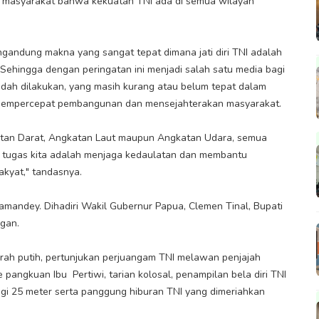
 masyarakat bahwa kekuatan TNI ada di semua wilayah
ngandung makna yang sangat tepat dimana jati diri TNI adalah
 Sehingga dengan peringatan ini menjadi salah satu media bagi
udah dilakukan, yang masih kurang atau belum tepat dalam
mempercepat pembangunan dan mensejahterakan masyarakat.
atan Darat, Angkatan Laut maupun Angkatan Udara, semua
tugas kita adalah menjaga kedaulatan dan membantu
akyat," tandasnya.
amandey. Dihadiri Wakil Gubernur Papua, Clemen Tinal, Bupati
ngan.
ah putih, pertunjukan perjuangam TNI melawan penjajah
 pangkuan Ibu Pertiwi, tarian kolosal, penampilan bela diri TNI
i 25 meter serta panggung hiburan TNI yang dimeriahkan