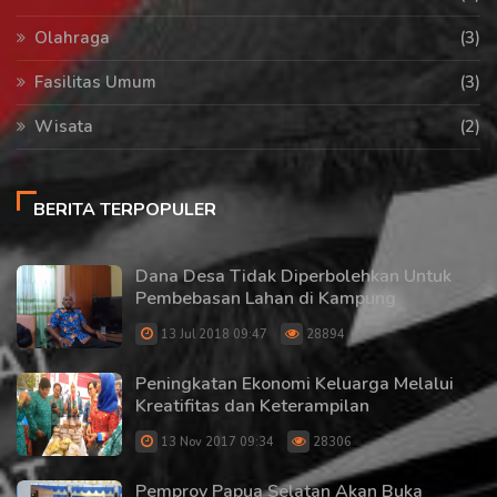
Olahraga
(3)
Fasilitas Umum
(3)
Wisata
(2)
BERITA TERPOPULER
Dana Desa Tidak Diperbolehkan Untuk
Pembebasan Lahan di Kampung
13 Jul 2018 09:47
28894
Peningkatan Ekonomi Keluarga Melalui
Kreatifitas dan Keterampilan
13 Nov 2017 09:34
28306
Pemprov Papua Selatan Akan Buka