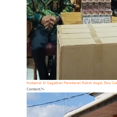
Kodaeral XI Gagalkan Peredaran Rokok Ilegal, Bea Cu
Content;?>