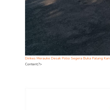
Dinkes Merauke Desak Polisi Segera Buka Palang Kant
Content;?>