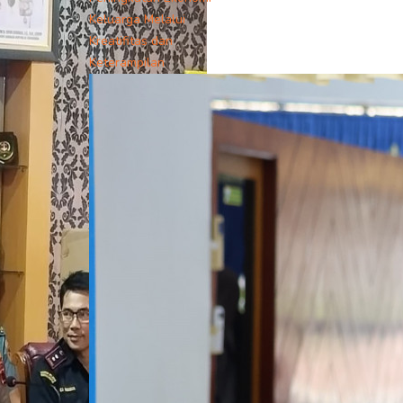
Keluarga Melalui
Kreatifitas dan
Keterampilan