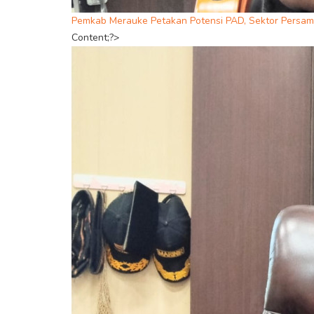
Pemkab Merauke Petakan Potensi PAD, Sektor Persamp
Content;?>