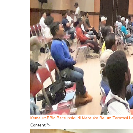
Kemelut BBM Bersubsidi di Merauke Belum Teratasi 
Content;?>