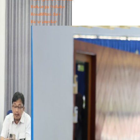
Keluarga Melalui
Kreatifitas dan
Keterampilan