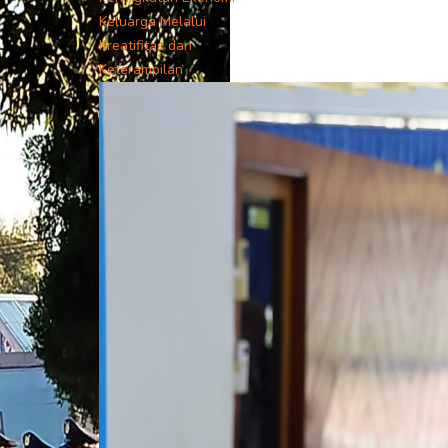
Keluarga Melalui
Kreatifitas dan
Keterampilan