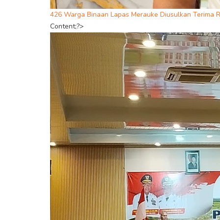
426 Warga Binaan Lapas Merauke Diusulkan Terima R
Content;?>