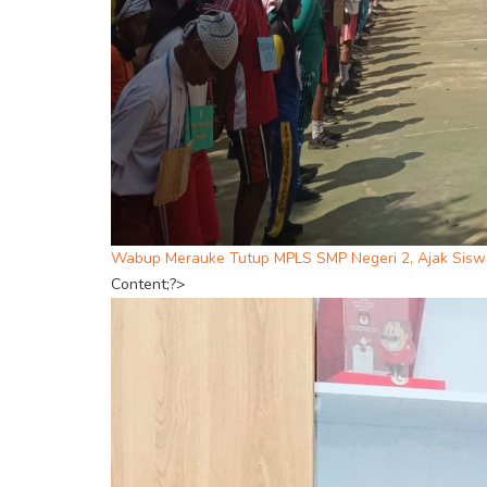
Wabup Merauke Tutup MPLS SMP Negeri 2, Ajak Siswa 
Content;?>