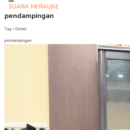
Toggle navigation
SUARA MERAUKE
pendampingan
Tag » Detail
pendampingan