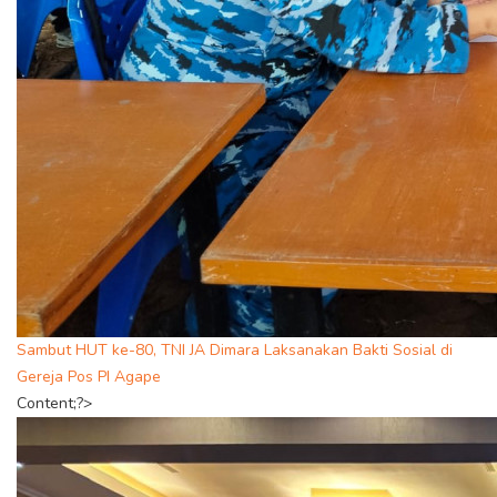
Sambut HUT ke-80, TNI JA Dimara Laksanakan Bakti Sosial di
Gereja Pos PI Agape
Content;?>