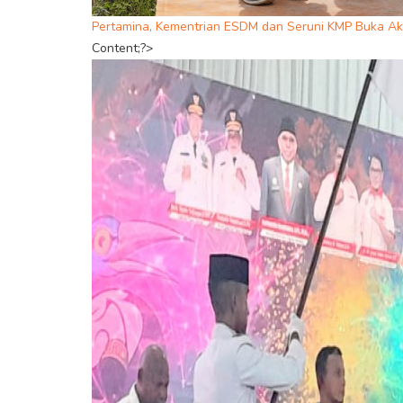
Pertamina, Kementrian ESDM dan Seruni KMP Buka Aks
Content;?>