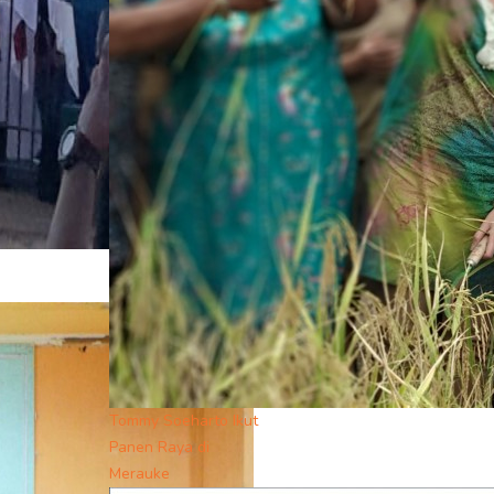
Tommy Soeharto Ikut
Panen Raya di
Merauke