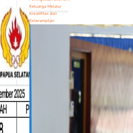
Keluarga Melalui
Kreatifitas dan
Keterampilan