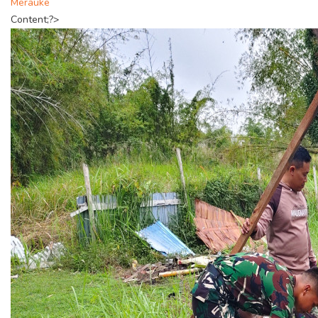
Merauke
Content;?>