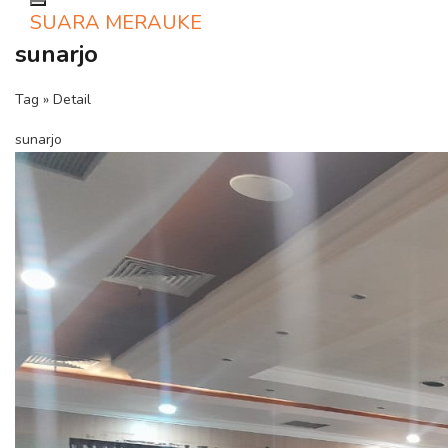
Toggle navigation
SUARA MERAUKE
sunarjo
Tag » Detail
sunarjo