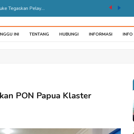
auke Tegaskan Pelayana KTP Sesuai SOP
NGGU INI
TENTANG
HUBUNGI
INFORMASI
INFO
skan PON Papua Klaster