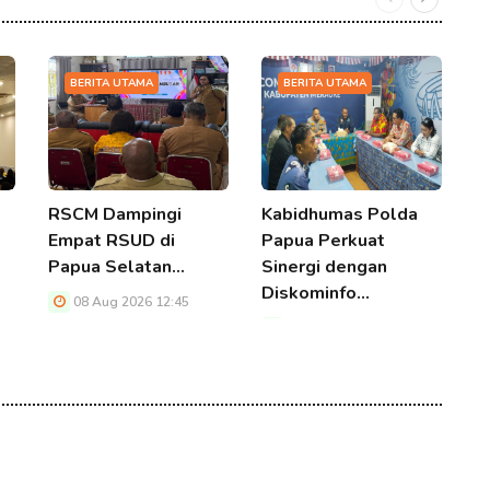
BERITA UTAMA
BERITA UTAMA
RSCM Dampingi
Kabidhumas Polda
P
Empat RSUD di
Papua Perkuat
B
Papua Selatan…
Sinergi dengan
B
Diskominfo…
M
08 Aug 2026 12:45
08 Aug 2026 12:45