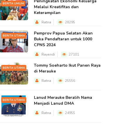
Peningkatan Ekonomi Keluarga
BERITA UMUM
Melalui Kreatifitas dan
Keterampilan
Ratna
28295
Pemprov Papua Selatan Akan
BERITA UTAMA
Buka Pendaftaran untuk 1000
CPNS 2024
Rayendi
27101
Tommy Soeharto Ikut Panen Raya
BERITA UTAMA
di Merauke
Ratna
25556
Lanud Merauke Beralih Nama
BERITA UTAMA
Menjadi Lanud DMA
Ratna
24955