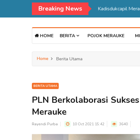
Breaking News
Kadisdukcapil Mer
HOME
BERITA
POJOK MERAUKE
MI
Home
Berita Utama
BERITA UTAMA
PLN Berkolaborasi Sukse
Merauke
Rayendi Purba
10 Oct 2021 15:42
3640