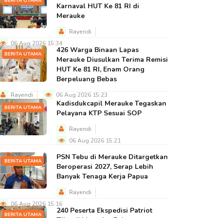
BERITA UTAMA
Karnaval HUT Ke 81 RI di
Merauke
Rayendi
06 Aug 2026 15:34
426 Warga Binaan Lapas
BERITA UTAMA
Merauke Diusulkan Terima Remisi
HUT Ke 81 RI, Enam Orang
Berpeluang Bebas
Rayendi
06 Aug 2026 15:23
Kadisdukcapil Merauke Tegaskan
BERITA UTAMA
Pelayana KTP Sesuai SOP
Rayendi
06 Aug 2026 15:21
PSN Tebu di Merauke Ditargetkan
BERITA UTAMA
Beroperasi 2027, Serap Lebih
Banyak Tenaga Kerja Papua
Rayendi
06 Aug 2026 15:16
240 Peserta Ekspedisi Patriot
BERITA UTAMA