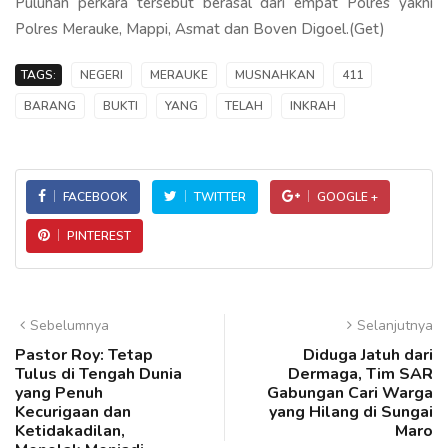
Puluhan perkara tersebut berasal dari empat Polres yakni
Polres Merauke, Mappi, Asmat dan Boven Digoel.(Get)
TAGS:
NEGERI
MERAUKE
MUSNAHKAN
411
BARANG
BUKTI
YANG
TELAH
INKRAH
FACEBOOK
TWITTER
GOOGLE +
PINTEREST
Sebelumnya
Selanjutnya
Pastor Roy: Tetap
Diduga Jatuh dari
Tulus di Tengah Dunia
Dermaga, Tim SAR
yang Penuh
Gabungan Cari Warga
Kecurigaan dan
yang Hilang di Sungai
Ketidakadilan,
Maro