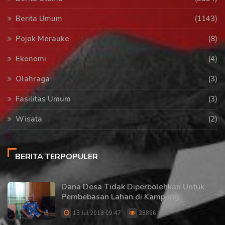
Berita Umum
(1143)
Pojok Merauke
(8)
Ekonomi
(4)
Olahraga
(3)
Fasilitas Umum
(3)
Wisata
(2)
BERITA TERPOPULER
Dana Desa Tidak Diperbolehkan Untuk
Pembebasan Lahan di Kampung
13 Jul 2018 09:47
28866