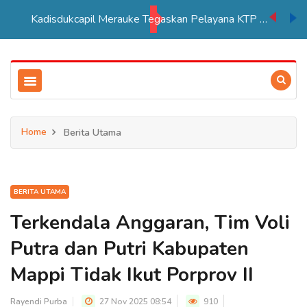
Kadisdukcapil Merauke Tegaskan Pelayana KTP Sesuai SOP
Home
Berita Utama
BERITA UTAMA
Terkendala Anggaran, Tim Voli
Putra dan Putri Kabupaten
Mappi Tidak Ikut Porprov II
Rayendi Purba
27 Nov 2025 08:54
910