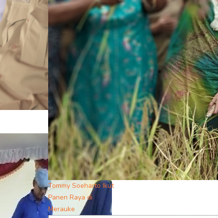
Tommy Soeharto Ikut
Panen Raya di
Merauke