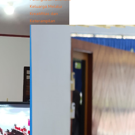
Keluarga Melalui
Kreatifitas dan
Keterampilan