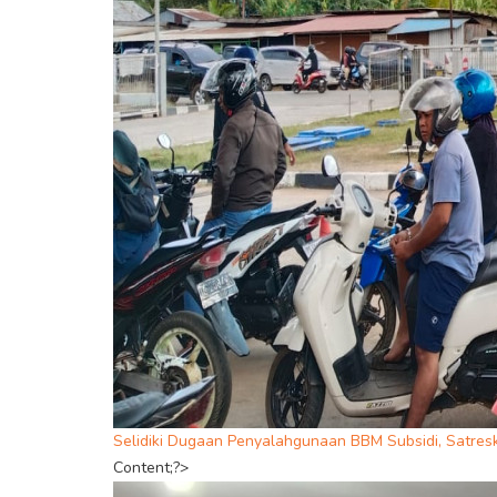
Selidiki Dugaan Penyalahgunaan BBM Subsidi, Satresk
Content;?>