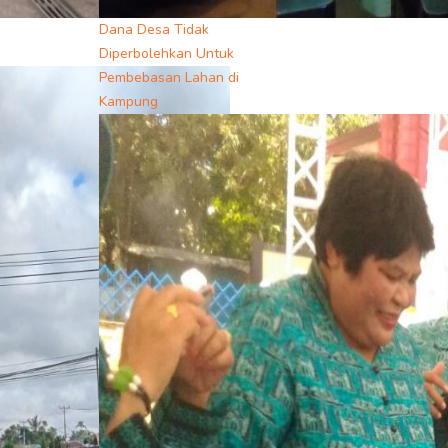
Dana Desa Tidak
Diperbolehkan Untuk
Pembebasan Lahan di
Kampung