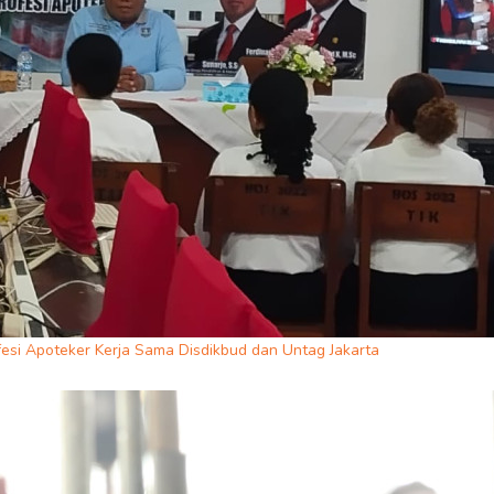
esi Apoteker Kerja Sama Disdikbud dan Untag Jakarta