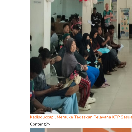
Kadisdukcapil Merauke Tegaskan Pelayana KTP Sesu
Content;?>