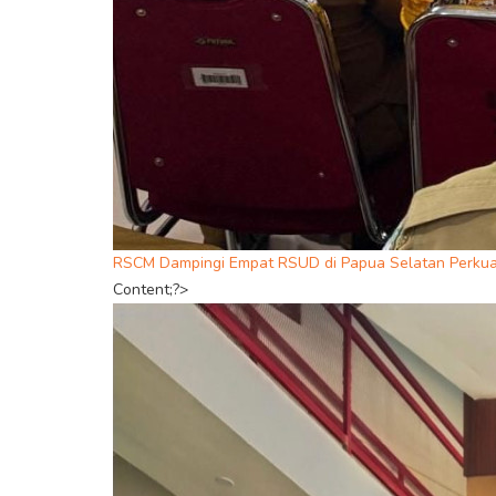
RSCM Dampingi Empat RSUD di Papua Selatan Perkuat
Content;?>