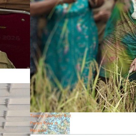
Tommy Soeharto Ikut
Panen Raya di
Merauke