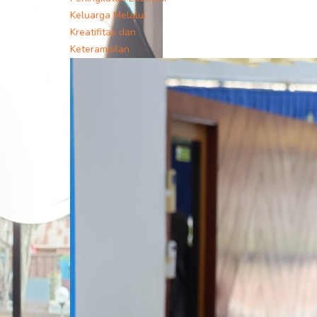
Keluarga Melalui
Kreatifitas dan
Keterampilan