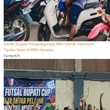
Selidiki Dugaan Penyalahgunaan BBM Subsidi, Satreskrim
Tipidter Sidak di SPBU Merauke
Content;?>