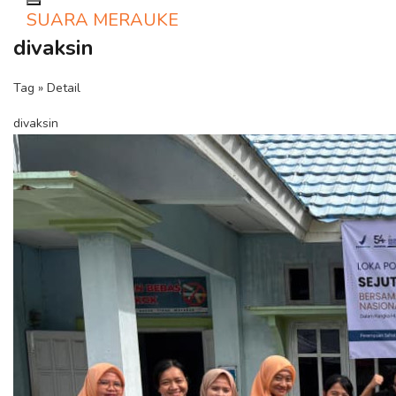
Toggle navigation
SUARA MERAUKE
divaksin
Tag » Detail
divaksin