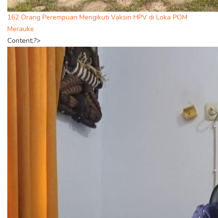
162 Orang Perempuan Mengikuti Vaksin HPV di Loka POM
Merauke
Content;?>