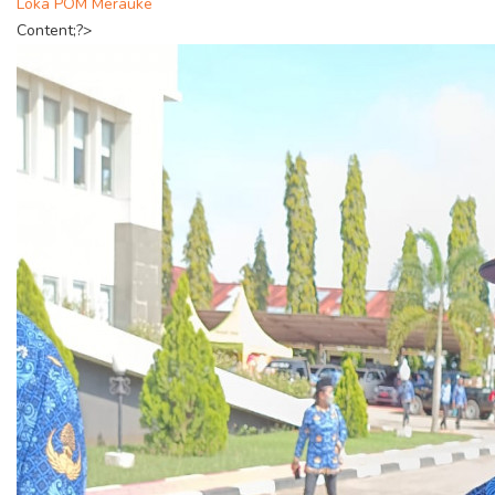
Loka POM Merauke
Content;?>