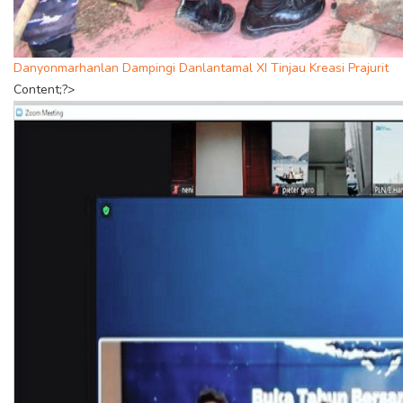
Danyonmarhanlan Dampingi Danlantamal XI Tinjau Kreasi Prajurit
Content;?>