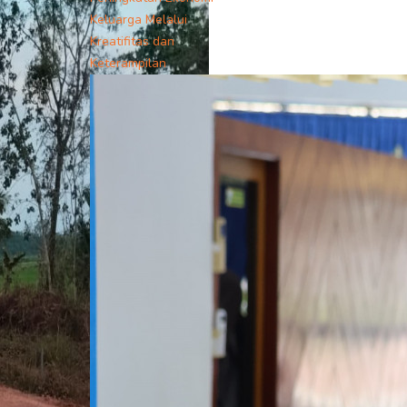
Keluarga Melalui
Kreatifitas dan
Keterampilan