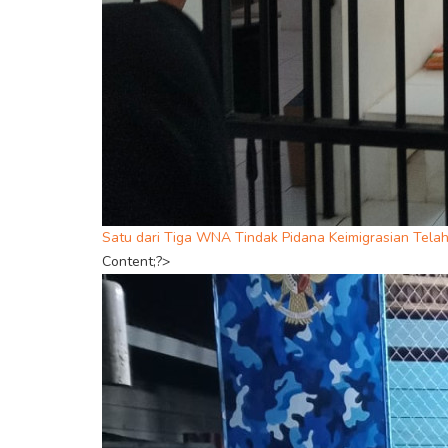
Satu dari Tiga WNA Tindak Pidana Keimigrasian Telah
Content;?>