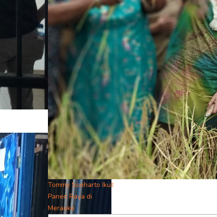
Tommy Soeharto Ikut
Panen Raya di
Merauke