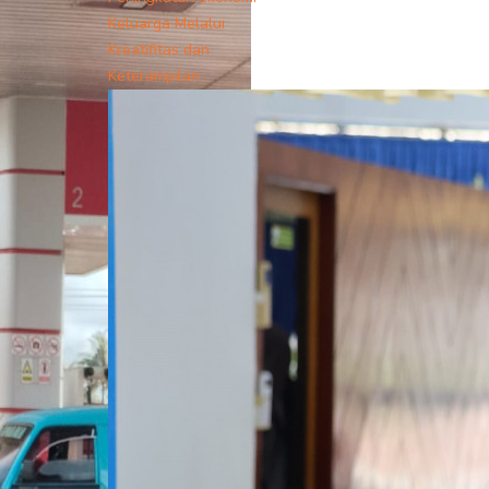
Keluarga Melalui
Kreatifitas dan
Keterampilan