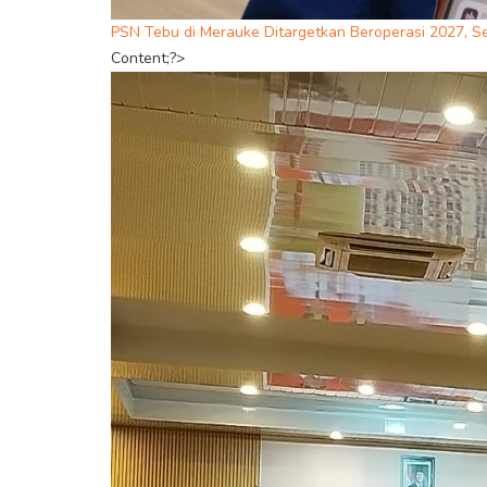
PSN Tebu di Merauke Ditargetkan Beroperasi 2027, S
Content;?>