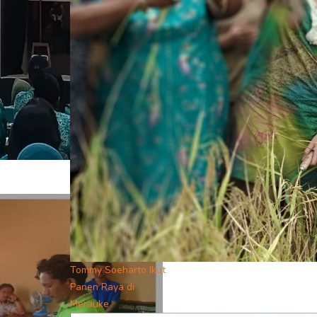
Tommy Soeharto Ikut
Panen Raya di
Merauke