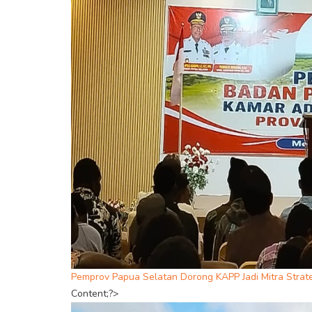
Pemprov Papua Selatan Dorong KAPP Jadi Mitra Str
Content;?>