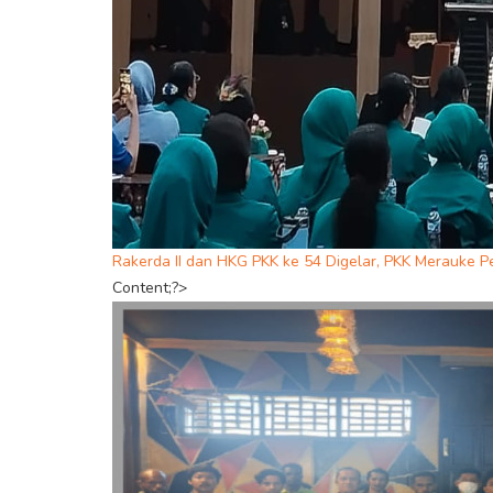
Rakerda II dan HKG PKK ke 54 Digelar, PKK Merauke P
Content;?>