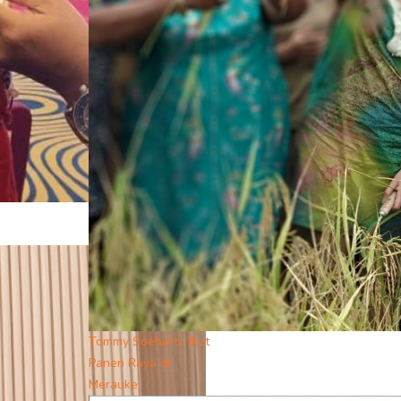
Tommy Soeharto Ikut
Panen Raya di
Merauke