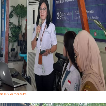
an JKN di Merauke