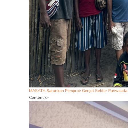
MASATA Sarankan Pemprov Genjot Sektor Pariwisata 
Content;?>