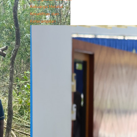
Keluarga Melalui
Kreatifitas dan
Keterampilan