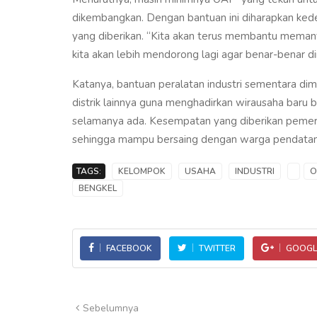
dikembangkan. Dengan bantuan ini diharapkan ke
yang diberikan. “Kita akan terus membantu memant
kita akan lebih mendorong lagi agar benar-benar di
Katanya, bantuan peralatan industri sementara dim
distrik lainnya guna menghadirkan wirausaha baru b
selamanya ada. Kesempatan yang diberikan pemeri
sehingga mampu bersaing dengan warga pendatang,
TAGS:
KELOMPOK
USAHA
INDUSTRI
O
BENGKEL
FACEBOOK
TWITTER
GOOGL
Sebelumnya