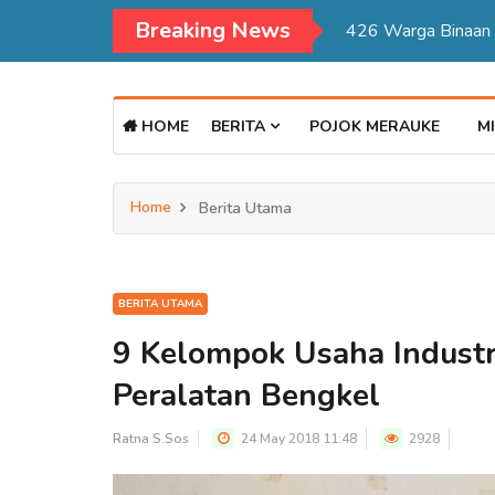
Breaking News
Kadisdukcapil Mer
HOME
BERITA
POJOK MERAUKE
MI
Home
Berita Utama
BERITA UTAMA
9 Kelompok Usaha Industr
Peralatan Bengkel
Ratna S.Sos
24 May 2018 11:48
2928