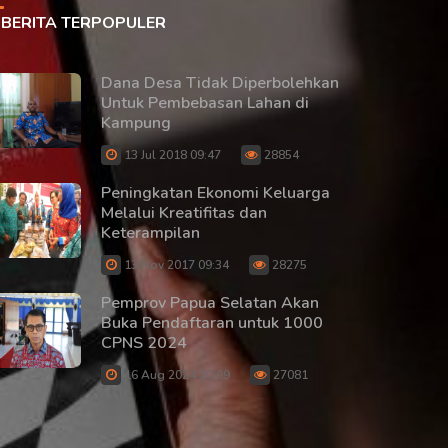
BERITA TERPOPULER
Dana Desa Tidak Diperbolehkan
Untuk Pembebasan Lahan di
Kampung
13 Jul 2018 09:47
28854
Peningkatan Ekonomi Keluarga
Melalui Kreatifitas dan
Keterampilan
13 Nov 2017 09:34
28275
Pemprov Papua Selatan Akan
Buka Pendaftaran untuk 1000
CPNS 2024
16 Aug 2024 20:09
27081