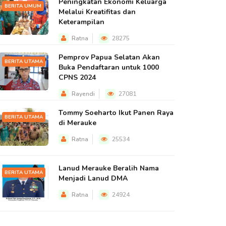
Peningkatan Ekonomi Keluarga
BERITA UMUM
Melalui Kreatifitas dan
Keterampilan
Ratna
28275
Pemprov Papua Selatan Akan
BERITA UTAMA
Buka Pendaftaran untuk 1000
CPNS 2024
Rayendi
27081
Tommy Soeharto Ikut Panen Raya
BERITA UTAMA
di Merauke
Ratna
25534
Lanud Merauke Beralih Nama
BERITA UTAMA
Menjadi Lanud DMA
Ratna
24924