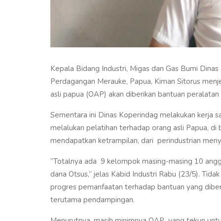
Kepala Bidang Industri, Migas dan Gas Bumi Dinas 
Perdagangan Merauke, Papua, Kiman Sitorus menjel
asli papua (OAP) akan diberikan bantuan peralatan
Sementara ini Dinas Koperindag melakukan kerja 
melalukan pelatihan terhadap orang asli Papua, d
mendapatkan ketrampilan, dari perindustrian men
“Totalnya ada 9 kelompok masing-masing 10 anggo
dana Otsus,” jelas Kabid Industri Rabu (23/5). Tida
progres pemanfaatan terhadap bantuan yang diberi
terutama pendampingan.
Menurutnya, masih minimnya OAP yang tekun untuk