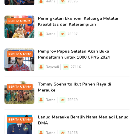
Ratna
28895
Peningkatan Ekonomi Keluarga Melalui
BERITA UMUM
Kreatifitas dan Keterampilan
Ratna
28307
Pemprov Papua Selatan Akan Buka
BERITA UTAMA
Pendaftaran untuk 1000 CPNS 2024
Rayendi
27116
Tommy Soeharto Ikut Panen Raya di
BERITA UTAMA
Merauke
Ratna
25569
Lanud Merauke Beralih Nama Menjadi Lanud
BERITA UTAMA
DMA
Ratna
24968