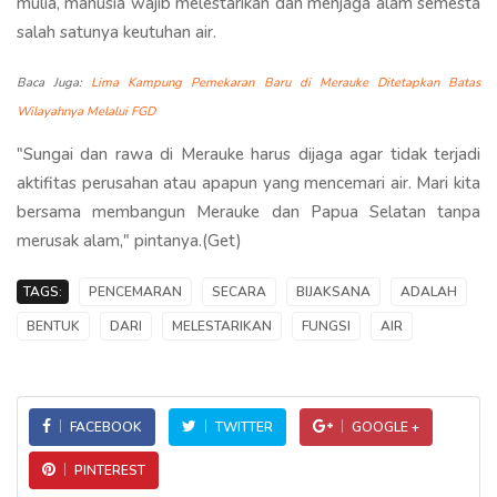
mulia, manusia wajib melestarikan dan menjaga alam semesta
salah satunya keutuhan air.
Baca Juga:
Lima Kampung Pemekaran Baru di Merauke Ditetapkan Batas
Wilayahnya Melalui FGD
"Sungai dan rawa di Merauke harus dijaga agar tidak terjadi
aktifitas perusahan atau apapun yang mencemari air. Mari kita
bersama membangun Merauke dan Papua Selatan tanpa
merusak alam," pintanya.(Get)
TAGS:
PENCEMARAN
SECARA
BIJAKSANA
ADALAH
BENTUK
DARI
MELESTARIKAN
FUNGSI
AIR
FACEBOOK
TWITTER
GOOGLE +
PINTEREST