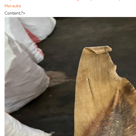
Merauke
Content;?>