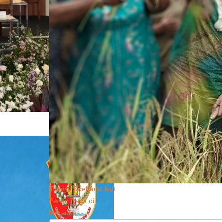
Tommy Soeharto Ikut
Panen Raya di
Merauke