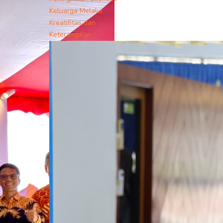
Keluarga Melalui
Kreatifitas dan
Keterampilan