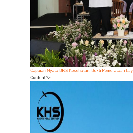
Capaian Nyata BPJS Kesehatan, Bukti Pemerataan La
Content;?>