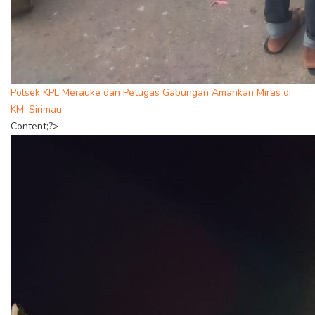
Polsek KPL Merauke dan Petugas Gabungan Amankan Miras di
KM. Sirimau
Content;?>