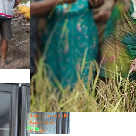
Tommy Soeharto Ikut
Panen Raya di
Merauke