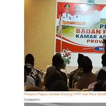
Pemprov Papua Selatan Dorong KAPP Jadi Mitra Str
Content;?>