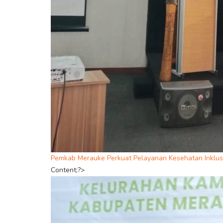
Pemkab Merauke Perkuat Pelayanan Kesehatan Inklusi
Content;?>