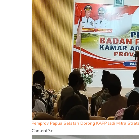
Pemprov Papua Selatan Dorong KAPP Jadi Mitra Str
Content;?>