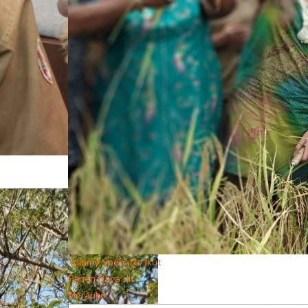
Tommy Soeharto Ikut
Panen Raya di
Merauke