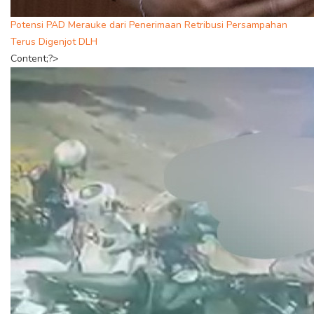
Potensi PAD Merauke dari Penerimaan Retribusi Persampahan
Terus Digenjot DLH
Content;?>