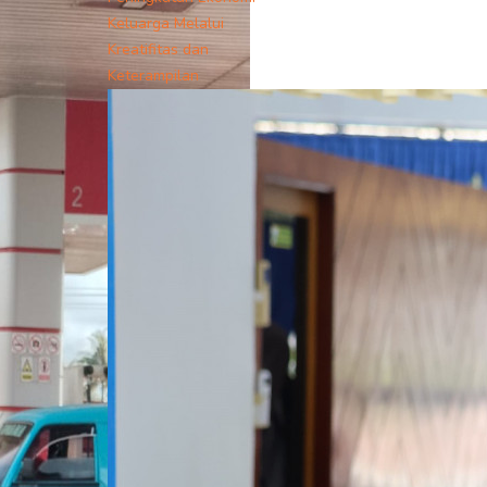
Keluarga Melalui
Kreatifitas dan
Keterampilan