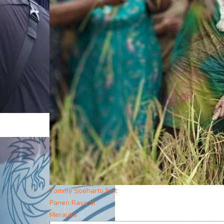
Tommy Soeharto Ikut
Panen Raya di
Merauke