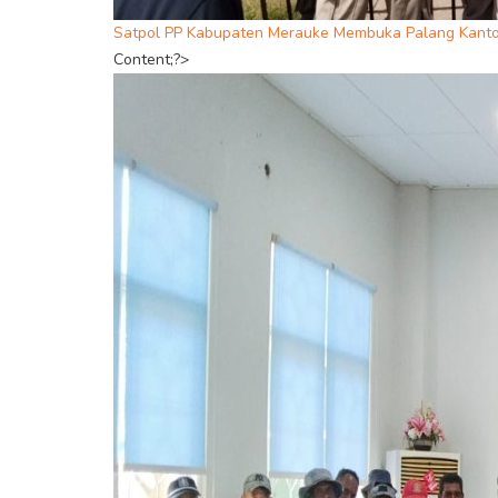
Satpol PP Kabupaten Merauke Membuka Palang Kanto
Content;?>