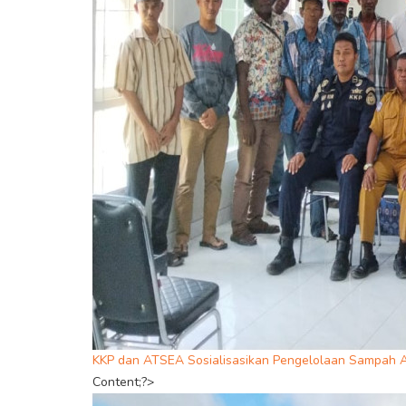
KKP dan ATSEA Sosialisasikan Pengelolaan Sampah 
Content;?>