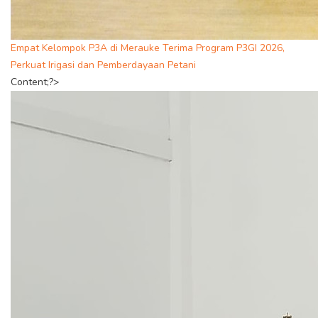
Empat Kelompok P3A di Merauke Terima Program P3GI 2026,
Perkuat Irigasi dan Pemberdayaan Petani
Content;?>