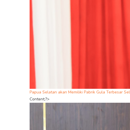
Papua Selatan akan Memiliki Pabrik Gula Terbesar Se
Content;?>