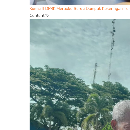
Komisi II DPRK Merauke Soroti Dampak Kekeringan Te
Content;?>