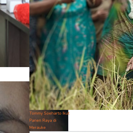
Tommy Soeharto Ikut
Panen Raya di
Merauke