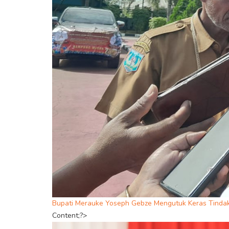
Bupati Merauke Yoseph Gebze Mengutuk Keras Tindak
Content;?>