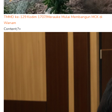
TMMD ke-129 Kodim 1707/Merauke Mulai Membangun MCK di
Wanam
Content;?>