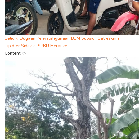
Selidiki Dugaan Penyalahgunaan BBM Subsidi, Satreskrim
Tipidter Sidak di SPBU Merauke
Content;?>