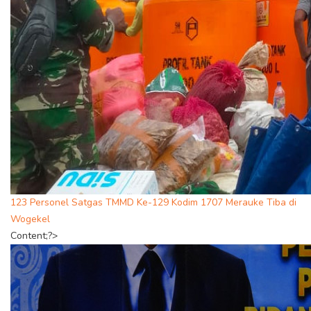
123 Personel Satgas TMMD Ke-129 Kodim 1707 Merauke Tiba di
Wogekel
Content;?>