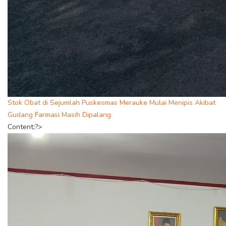
Stok Obat di Sejumlah Puskesmas Merauke Mulai Menipis Akibat
Gudang Farmasi Masih Dipalang
Content;?>